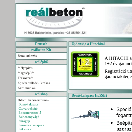
Deutsch
Újdonság a Hitachitól
reálbeton Kft
Bemutatkozás
A HITACHI a 
reálépítő
1+2 év garanciá
Mélyépítés
Regisztáció utá
Magasépítés
garanciakiterje
Térkövezés
Építési hulladék lerakás
Kerti munkák
reálshop
Bontókalapács H65SB2
Hitachi kéziszerszámok
Bontókalapács
Csavarbehajtó
Speciá
Excentercsiszoló
fogant
Falhoronyvágó
Fúrógép
Beépít
Fúró-vésőkalapács
szers
Fűkaszák