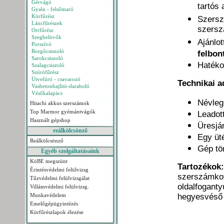
Gérvágó
tartós
Gyalu - felsőmaró
Körfűrész
Szers
Láncfűrészek
szers
Orrfűrész
Szegbelövők
Ajánlo
Porszívó
Rezgőcsiszoló
felbon
Sarokcsiszoló
Haték
Szalagcsiszoló
Szúrófűrész
Ütvefúró - csavarozó
Technikai a
Vasbetonhajlító-daraboló
Vésőkalapács
Névleg
Hitachi akkus szerszámok
Top Marmor gyémántvágók
Leadot
Használt gépshop
Üresjá
reálkölcsönző
Egy üt
Reálkölcsönző
Gép t
Egyéb szolgáltatásaink
KöBE megszünt
Tartozékok:
Érintésvédelmi felülvizsg
szerszámkof
Tűzvédelmi felülvizsgálat
oldalfoganty
Villámvédelmi felülvizsg.
Munkavédelem
hegyesvéső
Emelőgépügyintézés
Körfűrészlapok élezése