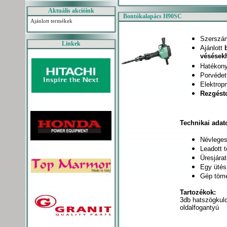
Aktuális akcióink
Bontókalapács H90SC
Ajánlott termékek
Szerszá
Linkek
Ajánlott
vésések
Hatékon
Porvédet
Elektrop
Rezgést
Technikai adat
Névleges
Leadott 
Üresjára
Egy ütés
Gép töm
Tartozékok:
3db hatszögkul
oldalfogantyú