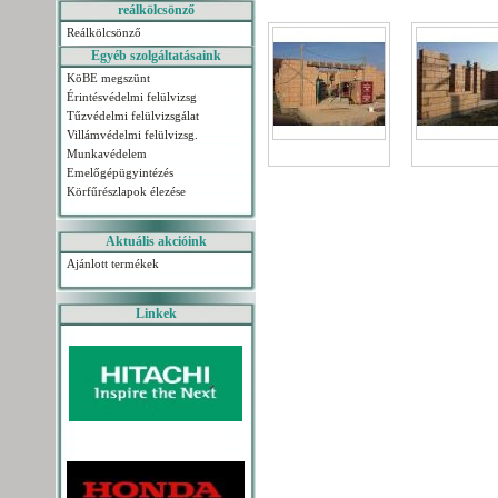
reálkölcsönző
Reálkölcsönző
Egyéb szolgáltatásaink
KöBE megszünt
Érintésvédelmi felülvizsg
Tűzvédelmi felülvizsgálat
Villámvédelmi felülvizsg.
Munkavédelem
Emelőgépügyintézés
Körfűrészlapok élezése
Aktuális akcióink
Ajánlott termékek
Linkek