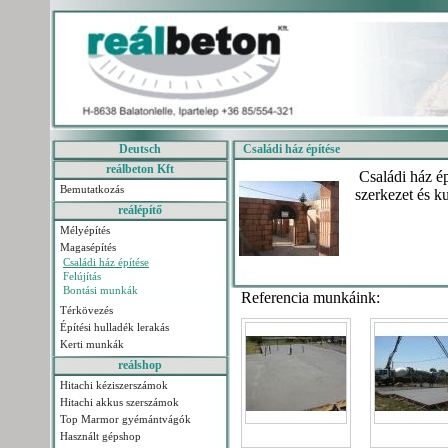
Deutsch
Családi ház építése
reálbeton Kft
Családi ház ép
Bemutatkozás
szerkezet és k
reálépítő
Mélyépítés
Magasépítés
Családi ház építése
Felújítás
Bontási munkák
Referencia munkáink:
Térkövezés
Építési hulladék lerakás
Kerti munkák
reálshop
Hitachi kéziszerszámok
Hitachi akkus szerszámok
Top Marmor gyémántvágók
Használt gépshop